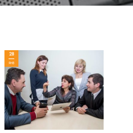
28
ЯНВ